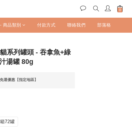
立即購買
 - 商品類別
付款方式
聯絡我們
部落格
貓系列罐頭 - 吞拿魚+綠
汁湯罐 80g
享免運優惠【指定地區】
箱72罐