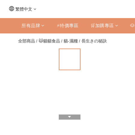
繁體中文
所有品牌
⚡特價專區
🛒加購專區

全部商品
/
🐱貓貓食品
/
貓-濕糧
/
長生きの秘訣