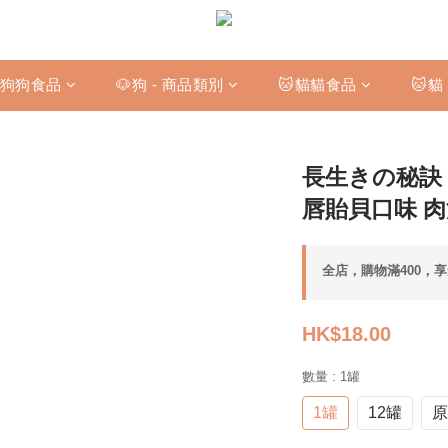
狗狗食品
🐶狗 - 商品類別
🐱貓貓食品
🐱貓
長生きの秘訣 
唇貽貝口味 肉
全店，購物滿400，
HK$18.00
數量
: 1罐
1罐
12罐
原