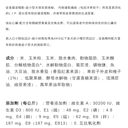
促進腸道蠕動-超小型犬很容易便秘。 均衡攝取纖維（包括洋車前子）和高度易消化
的L.I.P. 蛋白質有助於腸道蠕動，亦會幫助改善糞便的生成質量。
強化心臟-
配方含有關鍵營養素及抗氧化劑，可以讓衰老中的狗保持良好的心臟功
能。
易入口小顆粒設計-
細小的顆粒專為4KG以下老犬的小嘴巴而設計，這個獨特配方還
有助於刺激超小型犬的挑剔胃口。
成分
：米、玉米粉、玉米、脫水禽肉、動物脂肪、玉米麵
筋、分離植物蛋白*、水解動物蛋白、菊苣渣、礦物鹽、魚
油、大豆油、脫水番茄（番茄紅素來源）、車前子外皮和種子
（1%）、低聚果糖、酵母水解物（甘露寡糖來源）、琉璃苣
油、綠茶果渣）、萬草果油萃取物）
添加劑（每公斤）
：營養添加劑：維生素 A：30200 IU、維
生素 D3：800 IU、E1（鐵）：48 mg、E2（碘）：4.8
mg、E4（銅）：9 mg、E5（錳）：62 mg、E6（鋅）：
187 mg、E8（187 mg、E813）：0. 五抗氧化劑