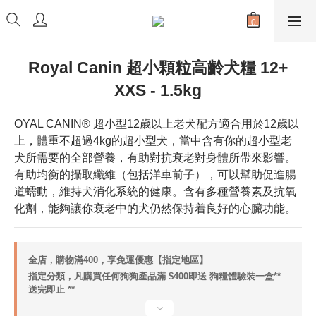
Royal Canin 超小顆粒高齡犬糧 12+
XXS - 1.5kg
OYAL CANIN® 超小型12歲以上老犬配方適合用於12歲以
上，體重不超過4kg的超小型犬，當中含有你的超小型老
犬所需要的全部營養，有助對抗衰老對身體所帶來影響。
有助均衡的攝取纖維（包括洋車前子），可以幫助促進腸
道蠕動，維持犬消化系統的健康。含有多種營養素及抗氧
化劑，能夠讓你衰老中的犬仍然保持着良好的心臟功能。
全店，購物滿400，享免運優惠【指定地區】
指定分類，凡購買任何狗狗產品滿 $400即送 狗糧體驗裝一盒**
送完即止 **