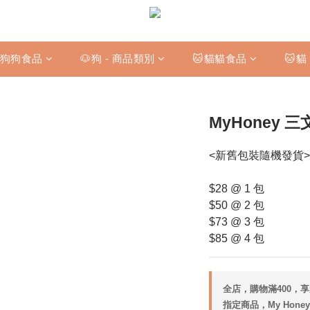
狗狗食品
🐶狗 - 商品類別
🐱貓貓食品
🐱貓
MyHoney 三
<新舊包裝隨機發貨>
$28 @ 1 包
$50 @ 2 包
$73 @ 3 包
$85 @ 4 包
全店，購物滿400，
指定商品，My Honey 