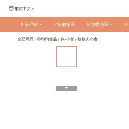
繁體中文
所有品牌
⚡特價專區
🛒加購專區

全部商品
/
🐶狗狗食品
/
狗-小食
/
啖啖肉小食