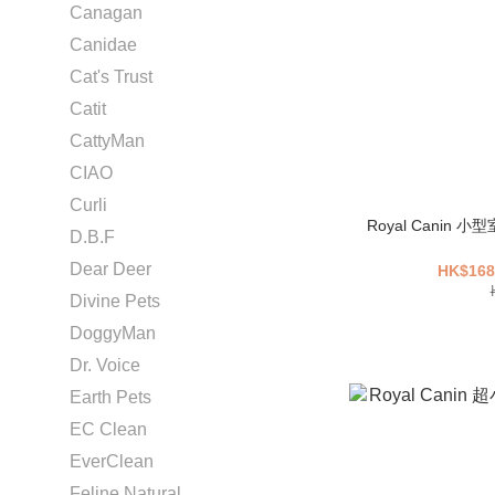
Canagan
Canidae
Cat's Trust
Catit
CattyMan
CIAO
Curli
Royal Canin 小型室内成犬糧 ILA - 1.5kg / 3kg
D.B.F
Dear Deer
HK$168
Divine Pets
DoggyMan
Dr. Voice
Earth Pets
EC Clean
EverClean
Feline Natural