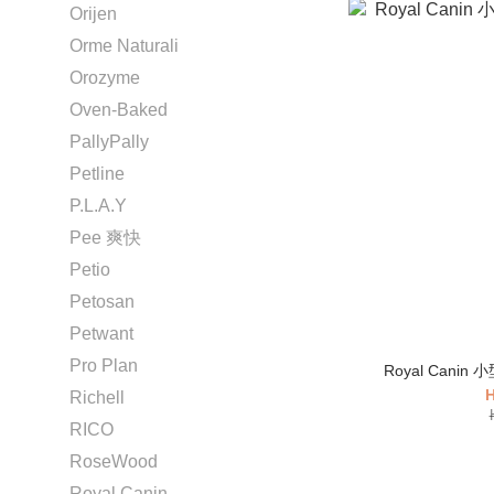
Orijen
Orme Naturali
Orozyme
Oven-Baked
PallyPally
Petline
P.L.A.Y
Pee 爽快
Petio
Petosan
Petwant
Pro Plan
Royal Canin
H
Richell
RICO
RoseWood
Royal Canin