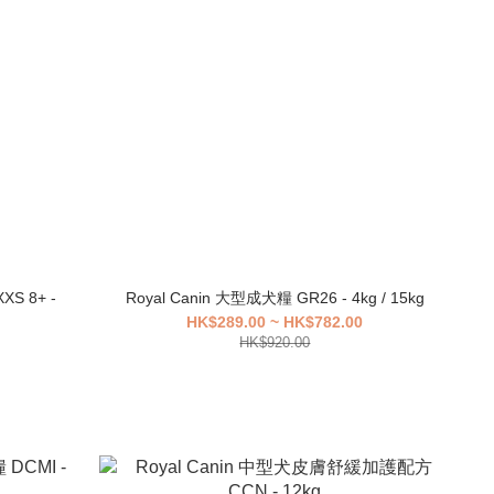
S 8+ -
Royal Canin 大型成犬糧 GR26 - 4kg / 15kg
HK$289.00 ~ HK$782.00
HK$920.00