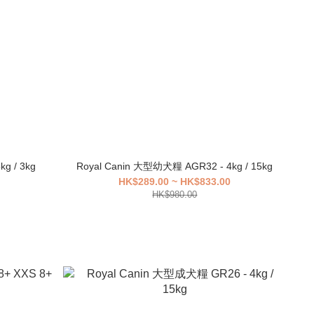
g / 3kg
Royal Canin 大型幼犬糧 AGR32 - 4kg / 15kg
HK$289.00 ~ HK$833.00
HK$980.00