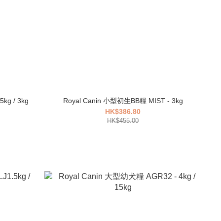
1.5kg / 3kg
Royal Canin 小型初生BB糧 MIST - 3kg
HK$386.80
HK$455.00