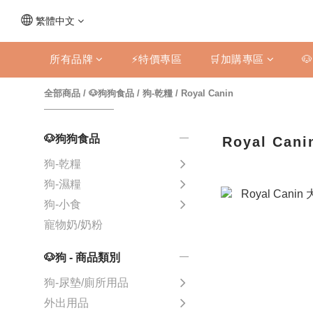
繁體中文
所有品牌
⚡特價專區
🛒加購專區

全部商品
/
🐶狗狗食品
/
狗-乾糧
/
Royal Canin
🐶狗狗食品
Royal Cani
狗-乾糧
狗-濕糧
狗-小食
寵物奶/奶粉
🐶狗 - 商品類別
狗-尿墊/廁所用品
外出用品