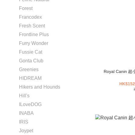
Forest
Francodex
Fresh Scent
Frontline Plus
Furry Wonder
Fussie Cat
Gonta Club
Greenies
Royal Canin 超
HIDREAM
HK$152
Hikers and Hounds
Hill's
ILoveDOG
INABA
IRIS
Joypet