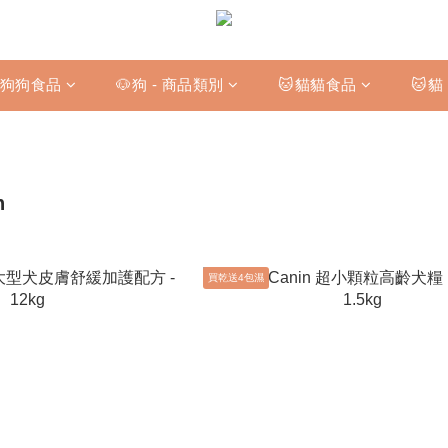
狗狗食品
🐶狗 - 商品類別
🐱貓貓食品
🐱貓
n
買乾送4包濕