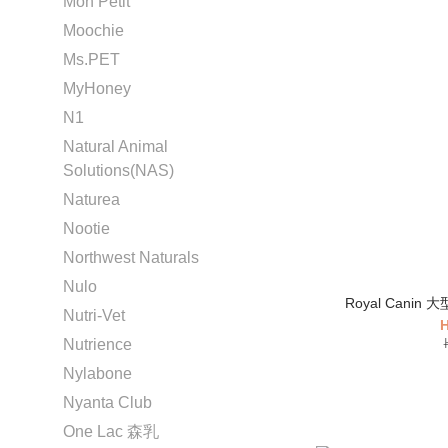
Mon Petit
Moochie
Ms.PET
MyHoney
N1
Natural Animal
Solutions(NAS)
Naturea
Nootie
Northwest Naturals
Nulo
Royal Canin 
Nutri-Vet
H
Nutrience
Nylabone
Nyanta Club
One Lac 森乳