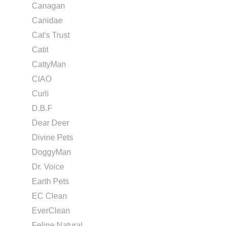
Canagan
Canidae
Cat's Trust
Catit
CattyMan
CIAO
Curli
D.B.F
Dear Deer
Divine Pets
DoggyMan
Dr. Voice
Earth Pets
EC Clean
EverClean
Feline Natural