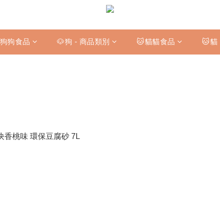
狗狗食品
🐶狗 - 商品類別
🐱貓貓食品
🐱貓