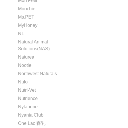
Mon Petit
Moochie
Ms.PET
MyHoney
N1
Natural Animal
Solutions(NAS)
Naturea
Nootie
Northwest Naturals
Nulo
Nutri-Vet
Nutrience
Nylabone
Nyanta Club
One Lac 森乳