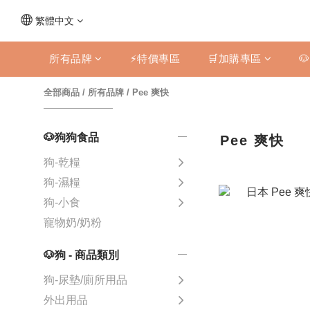
繁體中文
所有品牌
⚡特價專區
🛒加購專區

全部商品
/
所有品牌
/
Pee 爽快
🐶狗狗食品
Pee 爽快
狗-乾糧
狗-濕糧
狗-小食
寵物奶/奶粉
🐶狗 - 商品類別
狗-尿墊/廁所用品
外出用品