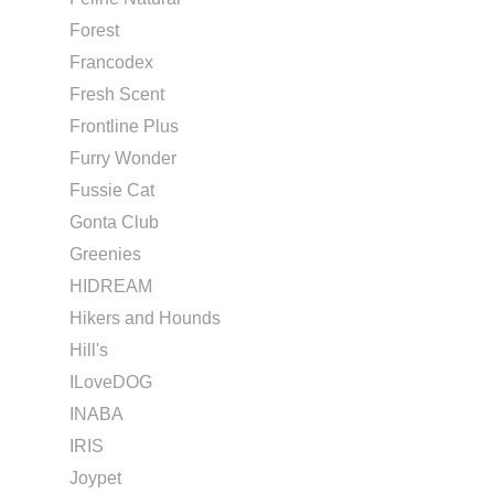
Forest
Francodex
Fresh Scent
Frontline Plus
Furry Wonder
Fussie Cat
Gonta Club
Greenies
HIDREAM
Hikers and Hounds
Hill's
ILoveDOG
INABA
IRIS
Joypet