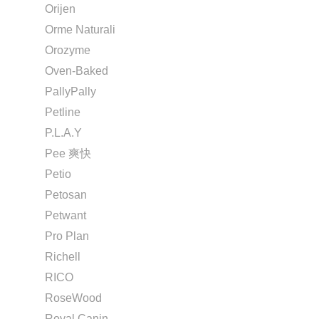
Orijen
Orme Naturali
Orozyme
Oven-Baked
PallyPally
Petline
P.L.A.Y
Pee 爽快
Petio
Petosan
Petwant
Pro Plan
Richell
RICO
RoseWood
Royal Canin