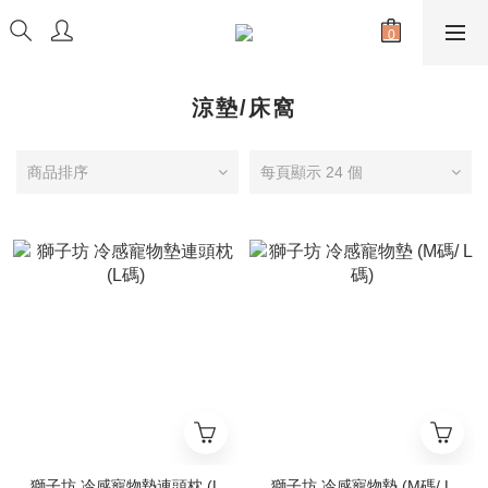
涼墊/床窩
商品排序
每頁顯示 24 個
獅子坊 冷感寵物墊連頭枕 (L
獅子坊 冷感寵物墊 (M碼/ L