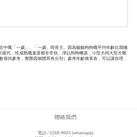
宗接代，性成熟嘅速度都非常快。淨以狗狗嚟講，小型犬同大型犬嘅
歲數僅供參考，實際因個體而有分別）參考年齡換算表，可以讓你理解
需要根據狗狗狀態選擇適當嘅糧食，如果有需要「預防疾病」，可以
唔喺「治療疾病」嘅功效。 年齡換算表解讀：你會見到無論係咩體
健品。 一歲後，當佢哋停止生長，進入一個平穩期，每年增加約人類
9~10歲，大型犬8~9歲，狗狗們會步入老年期。呢個時段開始，老
人類表皮有10至15層細胞，而狗狗的表皮層則只有3至5層細胞，需
l香港 犬風味 KONG STYLE 美毛皮膚保健粉 90G保護關節健康狗狗退化
國NASC認證 NURE 特強關節配方 120's針對腸胃敏感假若狗狗在
凝膏 30ml (幼犬/成犬用)汪喵星球 腸胃益生菌(原味)2gx30包 預防
 Naturali 抗尿道結石軟膏 (貓狗合用) 100g 仲有更多
而保健品係預防作用，毛孩唔識講嘢，但我哋可以盡力觀察佢哋，讓佢
聯絡我們
/categories/狗保健護理用品-#寵物保健品 #狗狗保健品 #狗狗健康 #寵物健康
#Legopet #樂高寵物 #狗狗年齡 #狗齡計算 #狗狗幾歲 #寵物保健 #獸醫推薦 #狗狗關節保健 #狗狗皮膚敏感 #狗狗腸胃保健 #狗狗尿道保健 #狗狗益生菌 #香港寵物 #香港狗主 #HKdog #HKpets
電話 /
5268 8603
(whatsapp)