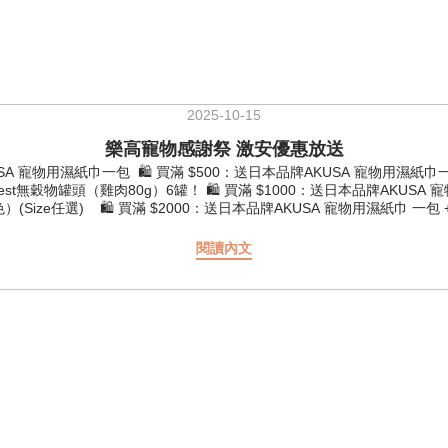
2025-10-15
樂高寵物感謝祭 激安優惠放送
 寵物用濕紙巾一包 🛍 買滿 $500：送日本品牌AKUSA 寵物用濕紙巾一包 
 寵物用濕紙巾一包 +MyHoney 凍乾雞肉粒桶裝 50g + Forest無穀物罐
Size任選) 🛍 買滿 $2000：送日本品牌AKUSA 寵物用濕紙巾 一包 + M
購 Airbuggy寵物手推車！🐾 ⚠加購產品（Curli/AirBuggy)每
-23：凍乾雞肉粒 210g 買二送一 📅 10月24-31：凍乾三文魚粒 17
閱讀內文
______________________________________ 📆優惠日期：1
ps 🛒 網上選購：https://eshop.legopet.com.hk/ 🚚 買滿$
放心。 秋天嚟喇，毛孩有機會出現換毛狀況，擔心換毛後，毛髮仲係唔係咁靚
文魚 💰$308 | 4lb 💰$616 | 10lb Addiction 成犬配方 藍三文魚 
含有助支持皮膚及毛髮健康的營養成分，有效提昇美毛護理效果。Royal Canin 皮膚敏感
| 4kg 💰$480.3 | 8kg點擊圖片查看Royal Canin產品 無論係咩時候，
多功能藥物可以有效清除多種腸道寄生蟲，幫助恢復寵物腸道健康。 💰$198 | 一排 
用一支預防跳蚤同壁虱，Frontline Plus 係 12 小時內 100% 殺滅
)，當做毛孩小獎勵！ #樂高寵物 #感謝祭 #寵物優惠 #香港寵物店 #寵物用品
#KONGSTYLE #貓糧 #狗糧 #寵物濕紙巾 #凍乾小食 #貓狗罐頭 #寵物手推車 #ciao