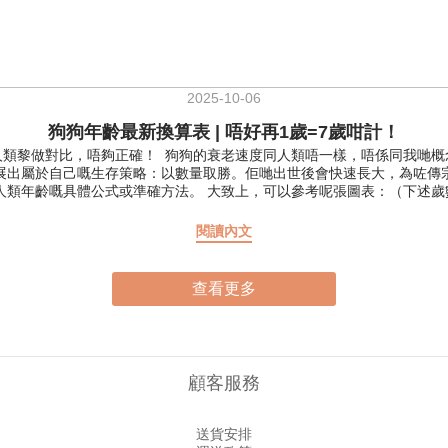
2025-10-06
狗狗年齡最新換算表 | 唔好再1歲=7歲咁計！
一歲」、「一歲」咁長大。因為貓貓狗狗嘅平均年齡比我哋
展出屬於自己嘅生存策略：以數量取勝。佢哋出世後會快速長大，為咗傳
人類年齡嘅具體公式或準確方法。 大致上，可以參考呢張圖表：（下述
關鍵因素在於日常照顧，例如飲食、運動同生活環境。 無論係咩年紀，都
編都要提醒返各位，保健品唔係藥，長期使用可以見到狗狗身體嘅變化，但
閱讀內文
倍，到一歲都會性成熟。除非有明確情況，通常幼犬期唔需要額外使用保
傾同和生活方式，可以提前開始維護健康。 小型犬約11~12歲，中型犬約
生活質量，緩解不適。 維持皮膚及毛髮健康狗狗皮膚比人類薄2-5倍，
查看更多
0ml法國 Francodex 美毛三文魚油 (貓狗合用) 200ML / 500m
2-3歲開始預防性補充。美國Nootie Lovet 超強關節配方 90粒美
urali 腸道益生元營養膏 10gMervue Pro-Bio 胃腸爽 益生菌康腹
Orme Naturali 蟲草靈芝系列 維持尿道功能營養膏 30g意大利 Orme
適合嘅產品；或者係我哋網站度尋寶。 -主食要選擇營養均衡嘅狗糧，
顧客服務
com.hk/shops🌐 線上店鋪：https://eshop.legopet.com.hk
送貨安排