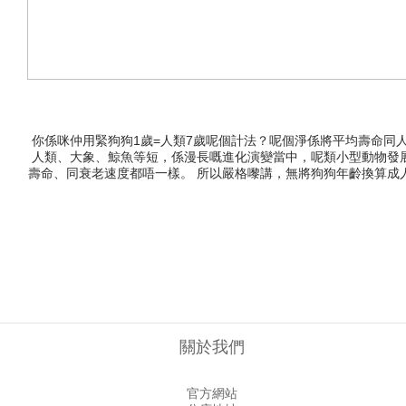
你係咪仲用緊狗狗1歲=人類7歲呢個計法？呢個淨係將平均壽命同人類黎做對比，唔夠正確！ 狗狗的衰老速度同人類唔一樣，唔係同我哋概念中嘅「
人類、大象、鯨魚等短，係漫長嘅進化演變當中，呢類小型動物發
壽命、同衰老速度都唔一樣。 所以嚴格嚟講，無將狗狗年齡換算成
狗狗到每年生命階段嘅變化，並給予相應嘅照顧。影響個體壽命嘅
根據個體身體、生活習慣等需要，用保健品幫助狗狗維護健康。小
型嘅狗狗，出世嘅第一年，呢段時間嘅成長速度超快，係人類約15
年齡4~6歲，就要轉成犬糧啦！預防嘅疾病最佳時期，根據品種遺傳
年犬各項機能開始退化，需要保健品去針對性補返身體所需，幫助維持
要多加呵護，一般健康成年犬都可以補充。捷克 Brit 關護系列 三文魚油 50
性關節炎是一種常見的慢性疾病，特別係中大型犬或關節風險高嘅犬種，可以於
沒有生病的情況下，長期出現軟便或腹瀉，可以補充益生菌。意大利 Orme Nat
尿道疾病特別是不喜歡喝水、曾有尿道疾病的狗狗，可以使用保健品預防疾病。意大利 
針對貓貓狗狗其他問題嘅保健品，可以去我哋門市，叫同事幫您推薦
關於我們
哋過得舒服自在，陪伴我哋耐啲。-🏠 附近門市：https://www.legopet.
官方網站