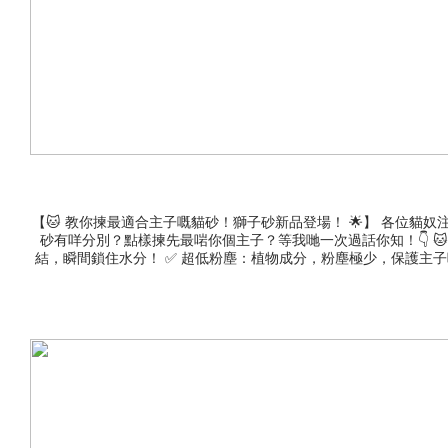
【🐱 教你揀最適合主子嘅貓砂！獅子砂新品登場！ 🌟】 各位貓
砂有咩分別？點樣揀先最啱你個主子？等我哋一次過話你知！👇 🐱
結，瞬間鎖住水分！ ✅ 超低粉塵：植物成分，粉塵極少，保護主子呼吸道
砂 + 20%膨潤土，集齊優點！ ✅ 吸水力更強：結合三種材質優
沖廁 一圖睇曬獅子砂貓砂，請看下圖 🐾 如果你同主子... 超愛乾淨
方便沖廁、懶人必備 👉 揀 豆腐砂 或 混合砂（記得先試試少量沖廁
各方優點！ 👇查看獅子砂全系列👇 📍 尋找附近門市：https://eshop.legope
樂高寵物送貨服務升級⭐日日送貨，星期六