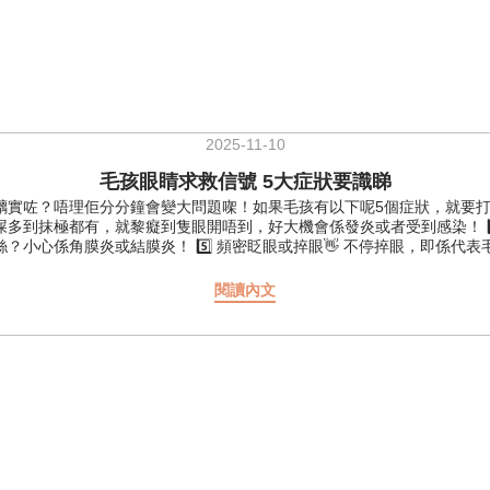
2025-11-10
毛孩眼睛求救信號 5大症狀要識睇
實咗？唔理佢分分鐘會變大問題㗎！如果毛孩有以下呢5個症狀，就要打醒十
 眼屎多到抹極都有，就黎癡到隻眼開唔到，好大機會係發炎或者受到感染！ 3
滿血絲？小心係角膜炎或結膜炎！ 5️⃣ 頻密眨眼或捽眼👋 不停捽眼，即
詢專業醫生 🔥點樣避免眼仔出事？日常護理+對應產品好緊要！🔥🌟
預防視力退化。添加天然植物精華及魚油，抗炎保濕。🌟【隨手清潔眼垢】分泌
閱讀內文
預防眼睛發紅 ✨意大利 Orme Naturali 天然草本洗眼液 10
dex BiOdene 有機系列潔眼液 100ml✨ 99%天然製作，有機玫
 減少捽眼👉舒緩眼睛，抹走分泌物你仲有冇其他護理心得？留言一齊交流下
🌐 線上店鋪：https://eshop.legopet.com.hk/products?query=眼&limit
高寵物 #HKcat #HKpets #HKdog #貓 #貓產品 #貓零食 #香港貓糧 #
 #貓貓健康 #狗狗健康 #狗狗沖涼 #貓貓沖涼 #寵物保健品 #catfood #dog