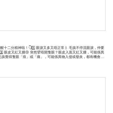
二分精神啦！👇1️⃣ 眼淚又多又唔正常💧 毛孩不停流眼淚，仲要
️⃣ 眼皮又紅又腫😢 突然擘唔開隻眼？眼皮入面又紅又腫，可能係異
係代表毛孩覺得隻眼「痕」或「痛」，可能係異物入侵或發炎，都有機會係
【由內在調理開始】淚水多可能係缺乏營養 ✨AKANE 護眼淚腺液
物多易滋生細菌！ ✨意大利 Camon 清潔眼睛小濕巾 100片✨
0ml✨ 含甘菊精華，將少量乳液滴係紗布，溫和清除眼垢，預防同舒緩眼睛
瑰和矢車菊純露：緩解充血、舒緩，將液體滴係紗布清除眼垢✅記得小編嘅獨家
！ - 💫樂高寵物，一直陪伴您的毛孩成長。 - 👇即刻望下有無產
=24&http_cookie=caf9bdac91ca416caae2f2f3a1ca4972 🔊買滿
香港狗糧 #狗 #狗產品 #寵物健康 #貓糧 #狗糧 #petfood #洗毛水 #寵
food