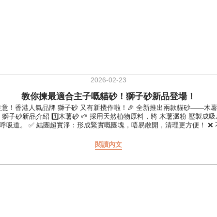
2026-02-23
教你揀最適合主子嘅貓砂！獅子砂新品登場！
奴注意！香港人氣品牌 獅子砂 又有新攪作啦！🎉 全新推出兩款貓砂——木
 獅子砂新品介紹 1️⃣木薯砂 🌱 採用天然植物原料，將 木薯澱粉 壓製
。 ✅ 結團超實淨：形成緊實嘅團塊，唔易散開，清理更方便！ ❌ 不可沖廁 
點，快速吸收並鎖住水分。 ✅ 減少帶砂：條狀豆腐砂減少貓砂被帶出貓砂盆
、呼吸道敏感 👉 揀 豆腐砂 或 3合1混合砂，粉塵最少！ 主子成日屙貓
閱讀內文
！） 唔想啲砂帶出嚟、搞到周圍都係 👉 揀 3合1混合砂 或 豆腐砂，顆
t.com.hk/categories/lion-litter 🛍️ 網上選購：https://eshop
日都送貨 ☑️免偏遠地區費 ☑️免工廠入場費 ☑️免上樓梯費 #Legope