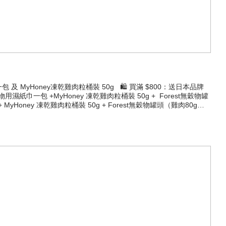
及 MyHoney凍乾雞肉粒桶裝 50g 🛍 買滿 $800：送日本品牌
yHoney 凍乾雞肉粒桶裝 50g + Forest無穀物罐頭（雞肉80g）6
張單只限加購1件！ 如果需要更多產品推薦，或者想加購任何折扣產品, 記得聯絡我
0g 買二送一 小編表示：以上所有優惠只要參與到，都 有 賺！😋
0月15號至10月31號 LegoPet 樂高寵物全部門市同網店一齊大放送，買得多送得多！
400即享免費送貨！🐾💨- 🤔諗唔到買咩？小編嚟揀咗啲客人比較係我哋度常買嘅產品，俾
。有以下糧食推薦 Addiction 貓狗糧食 推薦Omega 3十
$298 | 4lb 💰$1038 | 20lb 💰$1698 | 33lb點擊圖片查看
及美毛護理貓配方 💰$252 | 2kg 💰$424 | 4kg 💰$816
貓貓狗狗就算唔出街，體内或體外都需要每個月驅蟲，避免感染寄生蟲。Bayer Drontal
8 粒裝（平均一粒$24.75） Frontline Plus (狗) 狗隻防
寵物身上的成蚤，48小時內100% 殺滅所有壁虱同雞虱。 💰$215起😋小編
 #狗狗貓貓 #LegoPet #AKUSA #MYHONEY #FOREST
 #Addiction #RoyalCanin