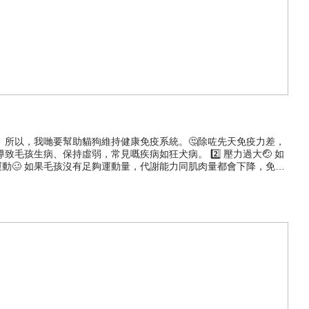
所以，我哋要幫助貓狗維持健康免疫系統。🤔除咗先天免疫力差，
毛孩生病、保持虛弱，常見嘅疾病如狂犬病。 2️⃣ 壓力過大🤕 如
運動🥴 如果毛孩沒有足夠運動量，代謝能力同肌肉量都會下降，免疫
影響💊 部分藥物都會影響免疫系統，例如類固醇、抗生素等，長期使用
如泌尿道、去毛球、皮毛、關節、腎臟等。 ▶️如果毛孩從細就易病或
造 AKANE 寵物專用 漢和黃金黑酵母 6g×30包 ✨日本製造
：保健品係補充營養，提高免疫力，並唔可以治療疾病。如懷疑係疾病，請諮詢專業
.com.hk/ 🔊 買滿$400就可以免費送貨🚚 仲有好多優惠等你發掘🔔 - 樂高寵
 #狗狗保健品 #狗狗健康 #寵物健康 #Legopet #樂高寵物 #寵
egoPet樂高寵物 #貓貓關節保健 #貓貓皮膚敏感 #貓貓腸胃保健 #貓貓