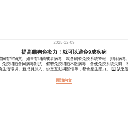
2025-12-09
提高貓狗免疫力！就可以避免9成疾病
體同有害物質。如果有細菌或者病毒，就會觸發免疫系統警報，排除病毒。
體後，免疫細胞會同病毒對抗，假若免疫細胞不敵病毒，會使免疫系統失調，導致
活環境、新成員加入、缺乏互動與關懷等，都會產生壓力。 3️⃣ 缺乏
該主糧又無法提供足夠佢哋缺乏嘅營養，都會造成免疫系統失調。 5️⃣ 藥物
果毛孩身體狀態穩定、食物營養完整均衡，保健品只需要為了特定目標：例
閱讀內文
免疫力。🥰今次小編推薦下綜合營養保健品🌟🐱貓狗都適合🐶 ✨日本製
食品 90粒 ✨美國NASC認證 NURE 免疫系統增強素 114ml*注意
egopet.com.hk/shops 🌐 網店鏈接：https://eshop.legopet
場費 ☑️免上樓梯費 - 😉樂高寵物，行貨保證，信心之選🐱 -- #寵物保健品
尿道保健 #狗狗益生菌 #香港寵物 #香港狗主 #HKdog #HKpets #L
尿道保健 #貓貓益生菌