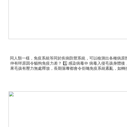
同人類一樣，免疫系統等同於疾病防禦系統，可以檢測出各種病原
仲有咩原因令貓狗免疫力差？ 1️⃣ 感染病毒🦠 病毒入侵毛孩身
果毛孩有壓力無處釋放，長期落嚟都會令佢哋免疫系統紊亂，如轉換生
力會更容易下降。 4️⃣ 營養不均🤢 如果淨俾貓狗吃單一主糧，
可能會令本身免疫系統失效。🧐邊啲保健品適合我嘅毛孩？ ▶️如
者年紀大，免疫力無咁好，就需要全面嘅保健品補充綜合營養，提高整體
AKANE 南極磷蝦油 90粒 ✨日本製造 AKANE NMN 健康補助
醫生。👇邊款適合你？不如我哋推薦俾你吖！👇 🏠 附近門市：https://www.l
物送貨服務升級⭐日日送貨，星期六日都送貨 ☑️免偏遠地區費 ☑️免工廠入
物保健 #獸醫推薦 #狗狗關節保健 #狗狗皮膚敏感 #狗狗腸胃保健 #狗狗