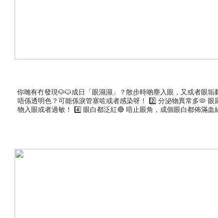
你哋有冇發現🐶🐱成日「眼濕濕」？散步時啲塵入眼，又或者眼垢黐
唔係透明色？可能係淚管塞咗或者感染呀！ 2️⃣ 分泌物異常多🦠
物入眼或者過敏！ 4️⃣ 眼白都泛紅🔴 唔止眼角，成個眼白都佈
因為毛孩視力衰退，感到不安而捽眼。*如果懷疑是疾病問題，建議咨
20ml✨ 混合主糧一齊食，又香又好味！補充葉黃素，保護視網膜，
即用即棄，有效且溫和地去除污垢和淚痕。🌟【深層清潔保濕】減少捽眼，
發紅不適🌟【有機舒緩配方】容易敏感嘅體質必試！ ✨法國Franco
小妙招 體質易發炎👉食保健品，從内抗炎 杜絕細菌👉定期清潔眼垢
品啱你屋企嘅毛孩👇 🏠 附近門市：https://www.legopet.com.hk/shops 
$400就可以免費送貨🚚 仲有更多優質產品等你尋寶🔔 - #Legopet #樂
物洗澡