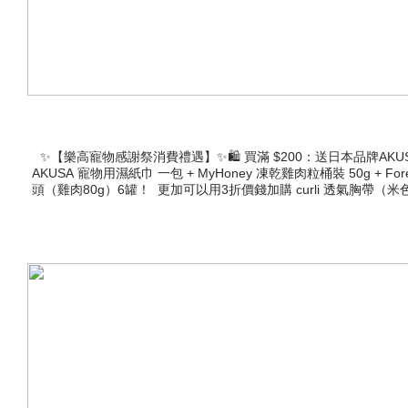
✨【樂高寵物感謝祭消費禮遇】✨🛍 買滿 $200：送日本品牌AKUSA
AKUSA 寵物用濕紙巾 一包 + MyHoney 凍乾雞肉粒桶裝 50g + Forest無穀物罐頭（雞肉80g）6罐！ 🛍 買滿 $1000：送日本品牌AKUSA
頭（雞肉80g）6罐！ 更加可以用3折價錢加購 curli 透氣胸帶（米色）(
罐！ 仲可以3折加購 curli 透氣胸帶（米色）(Size任選) 及7折加
地喇！ 🍗仲有 【港風味 限時品牌獨家優惠】 📅 10月15
____________________________________________
📍樂高寵物23間門市地址：https://www.legopet.com.hk/sho
大家做個參考💖樂高寵物致力為大家帶嚟原裝行貨產品，選購產品安心又
分充足嘅藍三文魚糧！針對性解決問題，令毛孩皮毛更加健康。 Addiction 全貓配方 藍三
Addiction產品Royal Canin貓狗糧 提供毛孩日常所需營養，其配方
| 8kg Royal Canin 小型成犬糧 💰$156 | 2kg 💰$289 
Plus 貓用杜蟲藥 Drontal 喺寵物驅蟲界係一個深受信賴嘅名字。呢款
蝨防牛蜱滴劑 唔使講，狗狗主人都會知道Frontline Plus嘅威力！每月
貼士：如果差少少先夠數，買D咩湊數好？ 可以平平地加個Ciao 小食($8起
#CURLI #AIRBUGGY #港風味 