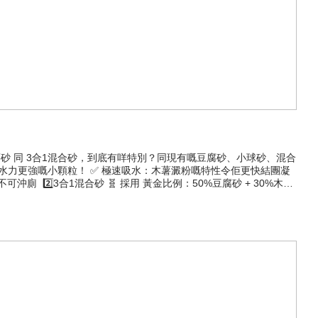
薯砂 同 3合1混合砂，到底有咩特別？同現有嘅豆腐砂、小球砂、混合
成吸水力更強嘅小顆粒！ ✅ 極速吸水：木薯澱粉嘅特性令佢更快結團凝
2️⃣3合1混合砂 🧬 採用 黃金比例：50%豆腐砂 + 30%木薯
嘅機會。 ✅ 結團緊實：混合配方令結團更扎實，不易鬆散。 ❌ 不可
砂盆邊邊、需要超強凝結力 👉 揀 木薯砂 或 小球砂，結團最實淨！ 想
粒較大，減少帶砂！ 唔知自己注重邊點 👉 直接試 3合1混合砂，集合
.legopet.com.hk/ 🔊 買滿$400就可以免費送貨🚚 仲有好多優惠等你發掘🔔 -
t樂高寵物 #貓砂 #獅子砂 #貓砂推薦