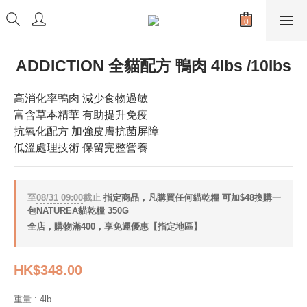
ADDICTION 全貓配方 鴨肉 4lbs /10lbs
高消化率鴨肉 減少食物過敏
富含草本精華 有助提升免疫
抗氧化配方 加強皮膚抗菌屏障
低溫處理技術 保留完整營養
至
08/31 09:00
截止
指定商品，凡購買任何貓乾糧 可加$48換購一
包NATUREA貓乾糧 350G
全店，購物滿400，享免運優惠【指定地區】
HK$348.00
重量
: 4lb