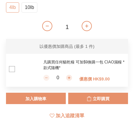
4lb
10lb
以優惠價加購商品
(最多 1 件)
凡購買任何貓乾糧 可加$9換購一包 CIAO濕糧 *
款式隨機*
優惠價 HK$9.00
加入購物車
立即購買
加入追蹤清單