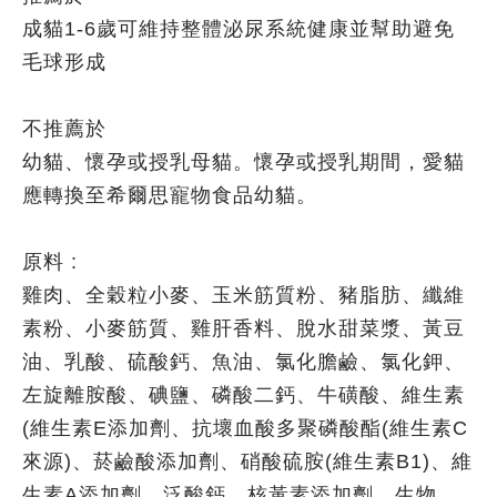
成貓1-6歲可維持整體泌尿系統健康並幫助避免
毛球形成
不推薦於
幼貓、懷孕或授乳母貓。懷孕或授乳期間，愛貓
應轉換至希爾思寵物食品幼貓。
原料 :
雞肉、全穀粒小麥、玉米筋質粉、豬脂肪、纖維
素粉、小麥筋質、雞肝香料、脫水甜菜漿、黃豆
油、乳酸、硫酸鈣、魚油、氯化膽鹼、氯化鉀、
左旋離胺酸、碘鹽、磷酸二鈣、牛磺酸、維生素
(維生素E添加劑、抗壞血酸多聚磷酸酯(維生素C
來源)、菸鹼酸添加劑、硝酸硫胺(維生素B1)、維
生素A添加劑、泛酸鈣、核黃素添加劑、生物