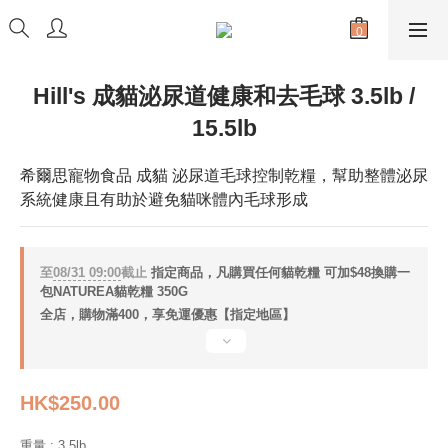
Hill's 成貓泌尿道健康和去毛球 3.5lb /
15.5lb
希爾思寵物食品 成貓 泌尿道毛球控制乾糧，幫助整體泌尿
系統健康且有助於避免貓咪體內毛球形成
至
08/31 09:00
截止
指定商品，凡購買任何貓乾糧 可加$48換購一
包NATUREA貓乾糧 350G
全店，購物滿400，享免運優惠【指定地區】
HK$250.00
重量
: 3.5lb