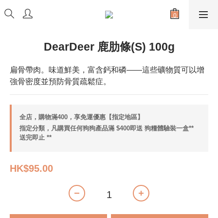
DearDeer 鹿肋條(S) 100g
扁骨帶肉。味道鮮美，富含鈣和磷——這些礦物質可以增
強骨密度並預防骨質疏鬆症。
全店，購物滿400，享免運優惠【指定地區】
指定分類，凡購買任何狗狗產品滿 $400即送 狗糧體驗裝一盒**
送完即止 **
HK$95.00