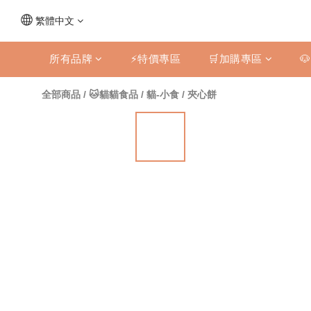
繁體中文
所有品牌
⚡特價專區
🛒加購專區

全部商品
/
🐱貓貓食品
/
貓-小食
/
夾心餅