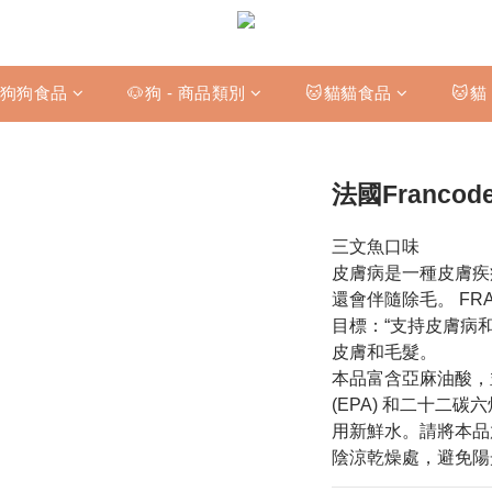
狗狗食品
🐶狗 - 商品類別
🐱貓貓食品
🐱貓
法國Francod
三文魚口味
皮膚病是一種皮膚疾
還會伴隨除毛。 FR
目標：“支持皮膚病
皮膚和毛髮。
本品富含亞麻油酸，
(EPA) 和二十二碳
用新鮮水。請將本品
陰涼乾燥處，避免陽