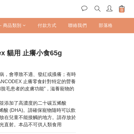
立即購買
 - 商品類別
付款方式
聯絡我們
部落格
ex 貓用 止癢小食65g
病，會導致不適、發紅或搔癢；有時
ANCODEX 止癢零食針對特定的營養
和脫毛患者的皮膚功能”，滋養寵物的
並添加了高濃度的二十碳五烯酸 
六烯酸 (DHA)。請確保寵物隨時可以飲
放在兒童不能接觸的地方。請存放於
光直射。本品不可供人類食用