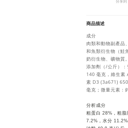
分享到
商品描述
成分
肉類和動物副產品
和魚類衍生物（鮭魚
奶衍生物、礦物質
添加劑（/公斤）：營
140 毫克，維生素 A
素 D3 (3a671) 
毫克；微量元素：鋅
分析成分
粗蛋白 28%，粗脂肪
7.2%，水分 11.2