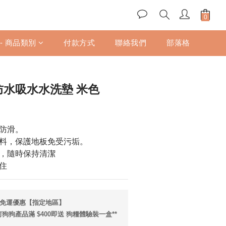
立即購買
 - 商品類別
付款方式
聯絡我們
部落格
ub 防水吸水水洗墊 米色
防滑。
料，保護地板免受污垢。
，隨時保持清潔
住
享免運優惠【指定地區】
狗產品滿 $400即送 狗糧體驗裝一盒**