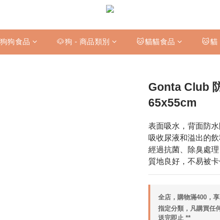
狗狗食品
🐶狗 - 商品類別
🐱貓貓食品
🐱貓
Gonta Cl
65x55cm
表面吸水，背面防水
吸收尿液和溢出的飲
經過抗菌、除臭處理
質地良好，不易被卡
全店，購物滿400，
指定分類，凡購買任何狗
送完即止 **