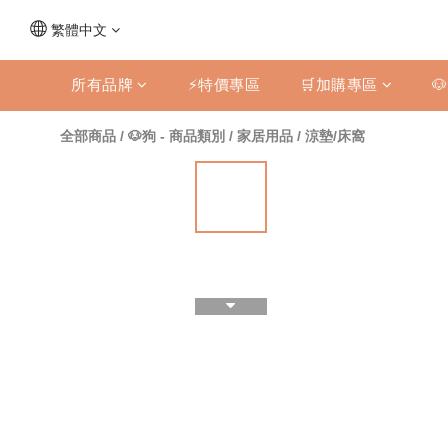
繁體中文
所有品牌
⚡特價專區
🛒加購專區

全部商品
/
🐶狗 - 商品類別
/
家居用品
/
涼墊/床窩