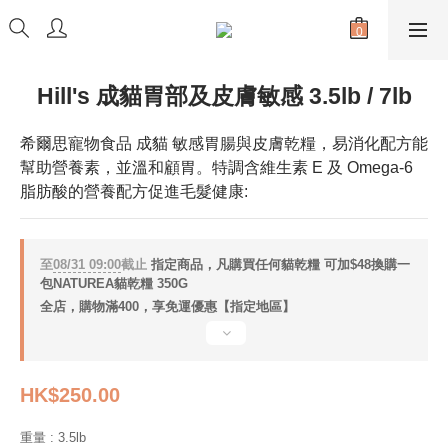
Hill's 成貓胃部及皮膚敏感 3.5lb / 7lb
希爾思寵物食品 成貓 敏感胃腸與皮膚乾糧，易消化配方能
幫助營養素，並溫和顧胃。特調含維生素 E 及 Omega-6 
脂肪酸的營養配方促進毛髮健康:
至
08/31 09:00
截止
指定商品，凡購買任何貓乾糧 可加$48換購一
包NATUREA貓乾糧 350G
全店，購物滿400，享免運優惠【指定地區】
HK$250.00
重量
: 3.5lb