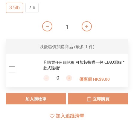
3.5lb
7lb
以優惠價加購商品
(最多 1 件)
凡購買任何貓乾糧 可加$9換購一包 CIAO濕糧 *
款式隨機*
優惠價 HK$9.00
加入購物車
立即購買
加入追蹤清單