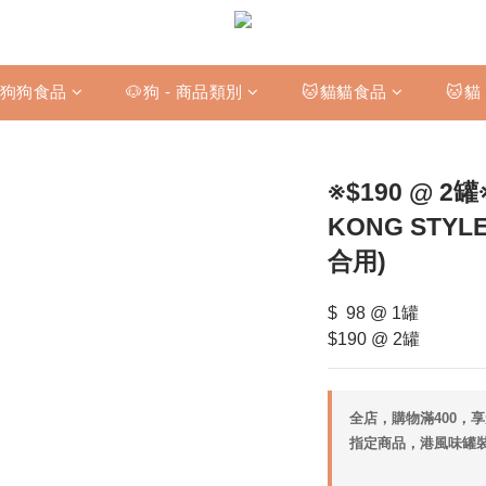
狗狗食品
🐶狗 - 商品類別
🐱貓貓食品
🐱貓
※$190 @ 2
KONG STYL
合用)
$  98 @ 1罐
$190 @ 2罐
全店，購物滿400，
指定商品，港風味罐裝 $