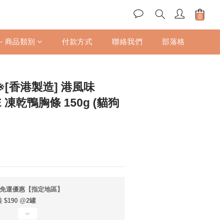
立即購買
 - 商品類別
付款方式
聯絡我們
部落格
罐※[香港製造] 港風味
E 凍乾鴨胸條 150g (貓狗
享免運優惠【指定地區】
190 @2罐