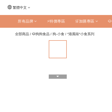
繁體中文
所有品牌
⚡特價專區
🛒加購專區

全部商品
/
🐶狗狗食品
/
狗-小食
/
*港風味*小食系列