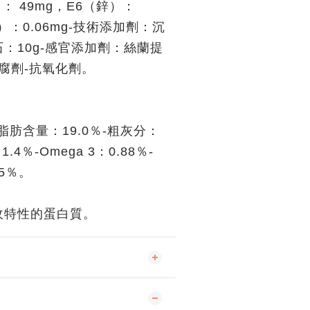
）： 49mg，E6（鋅）：
硒）：0.06mg-技術添加劑：沉
：10g-感官添加劑：絲蘭提
防腐劑-抗氧化劑。
：
-脂肪含量：19.0％-粗灰分：
.4％-Omega 3：0.88％-
35％。
收特性的蛋白質。