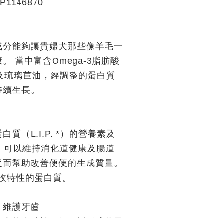
1146870
成分能夠讓貴婦犬那些像羊毛一
。 當中富含Omega-3脂肪酸
）及琉璃苣油，經調整的蛋白質
持續生長。
質（L.I.P. *）的營養素及
，可以維持消化道健康及腸道
從而幫助改善便便的生成質量。
收特性的蛋白質。
：維護牙齒