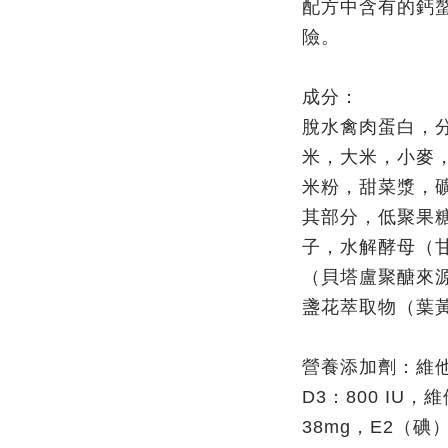
配方中含有的鈣
險。
成分：
脫水禽肉蛋白，
米，大米，小麥
米粉，甜菜漿，
其部分，低聚果糖
子，水解酵母（
（貝塔盧聚醣來源
盞花萃取物（葉
營養添加劑：維他命
D3：800 IU，
38mg，E2（碘