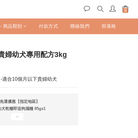
立即購買
 - 商品類別
付款方式
聯絡我們
部落格
in 貴婦幼犬專用配方3kg
-適合10個月以下貴婦幼犬
享免運優惠【指定地區】
乾糧即送狗濕糧 85gx1