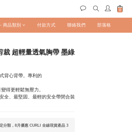
立即購買
 - 商品類別
付款方式
聯絡我們
部落格
3D剪裁 超輕量透氣胸帶 墨綠
式背心背帶。專利的 
讓牽引變得更輕鬆無壓力。
安全、最堅固、最輕的安全帶閉合裝
定分類，8月優惠 CURLI 全線現貨產品 3