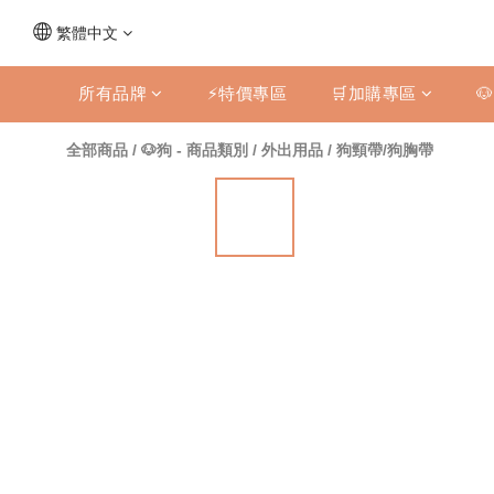
繁體中文
所有品牌
⚡特價專區
🛒加購專區

全部商品
/
🐶狗 - 商品類別
/
外出用品
/
狗頸帶/狗胸帶