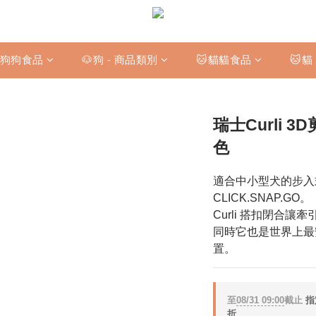
狗狗食品
🐶狗 - 商品類別
🐱貓貓食品
🐱貓
瑞士Curli 
色
適合中小型犬的步入
CLICK.SNAP.GO。 
Curli 搭扣閉合
同時它也是世界上最
置。
至
08/31 09:00
截止
指
折