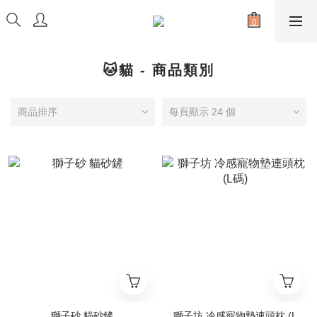
🐱貓 - 商品類別
商品排序
每頁顯示 24 個
獅子砂 貓砂鏟
獅子坊 冷感寵物墊連頭枕 (L