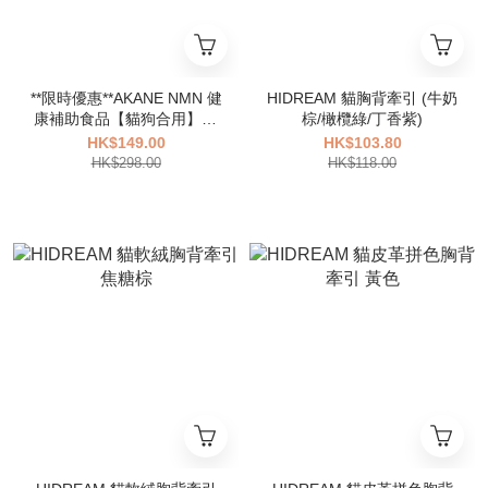
**限時優惠**AKANE NMN 健
HIDREAM 貓胸背牽引 (牛奶
康補助食品【貓狗合用】90
棕/橄欖綠/丁香紫)
粒 (EXP 04/2027)
HK$149.00
HK$103.80
HK$298.00
HK$118.00