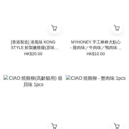
[香港製造] 港風味 KONG
MYHONEY 手工棒棒犬點心
STYLE 鮮製嫩雞腿(原味)
- 雞肉味／牛肉味／鴨肉味／
(只供狗用)
鱈魚味
HK$20.00
HK$10.00