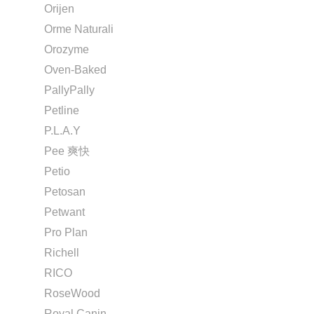
Orijen
Orme Naturali
Orozyme
Oven-Baked
PallyPally
Petline
P.L.A.Y
Pee 爽快
Petio
Petosan
Petwant
Pro Plan
Richell
RICO
RoseWood
Royal Canin