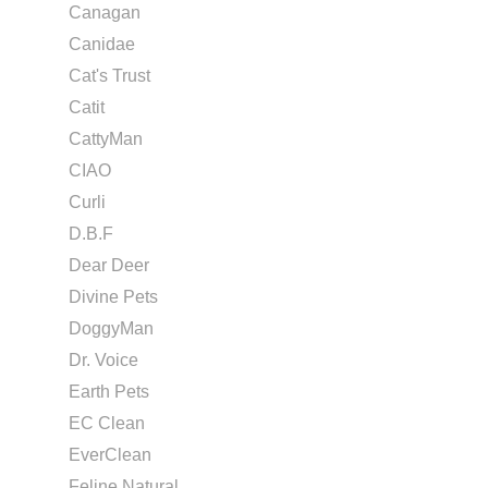
Canagan
Canidae
Cat's Trust
Catit
CattyMan
CIAO
Curli
D.B.F
Dear Deer
Divine Pets
DoggyMan
Dr. Voice
Earth Pets
EC Clean
EverClean
Feline Natural