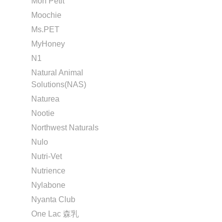
Mon Petit
Moochie
Ms.PET
MyHoney
N1
Natural Animal
Solutions(NAS)
Naturea
Nootie
Northwest Naturals
Nulo
Nutri-Vet
Nutrience
Nylabone
Nyanta Club
One Lac 森乳