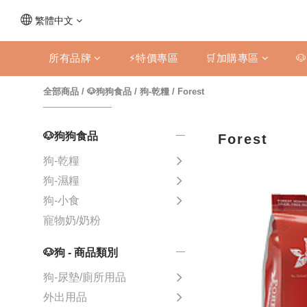
繁體中文
所有品牌
⚡特價專區
🛒加購專區

全部商品
/
🐶狗狗食品
/
狗-乾糧
/
Forest
🐶狗狗食品
Forest
狗-乾糧
狗-濕糧
狗-小食
寵物奶/奶粉
🐶狗 - 商品類別
狗-尿墊/廁所用品
外出用品