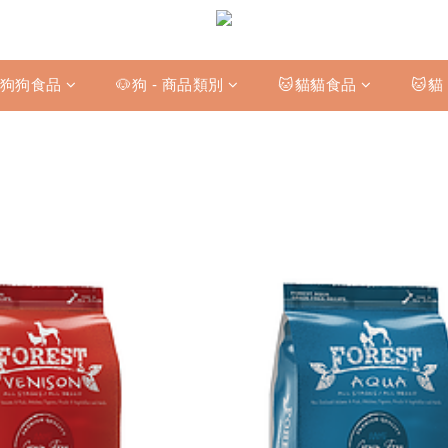
狗狗食品
🐶狗 - 商品類別
🐱貓貓食品
🐱貓