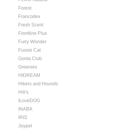
Forest
Francodex
Fresh Scent
Frontline Plus
Furry Wonder
Fussie Cat
Gonta Club
Greenies
HIDREAM
Hikers and Hounds
Hill's
ILoveDOG
INABA
IRIS
Joypet