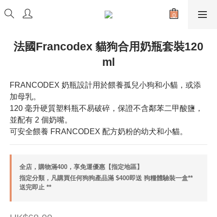
法國Francodex 貓狗合用奶瓶套裝120
ml
FRANCODEX 奶瓶設計用於餵養孤兒小狗和小貓，或添
加母乳。
120 毫升硬質塑料瓶不易破碎，保證不含鄰苯二甲酸鹽，
並配有 2 個奶嘴。
可安全餵養 FRANCODEX 配方奶粉的幼犬和小貓。
全店，購物滿400，享免運優惠【指定地區】
指定分類，凡購買任何狗狗產品滿 $400即送 狗糧體驗裝一盒**
送完即止 **