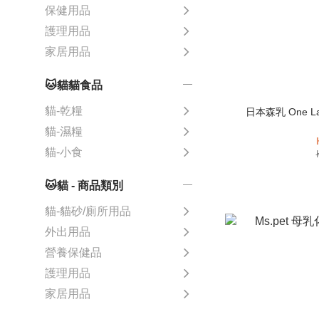
保健用品
護理用品
家居用品
🐱貓貓食品
貓-乾糧
日本森乳 One 
貓-濕糧
貓-小食
🐱貓 - 商品類別
貓-貓砂/廁所用品
外出用品
營養保健品
護理用品
家居用品