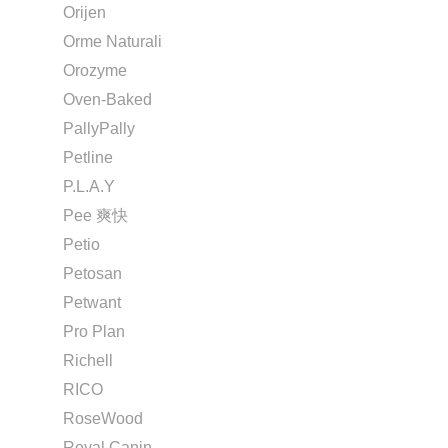
Orijen
Orme Naturali
Orozyme
Oven-Baked
PallyPally
Petline
P.L.A.Y
Pee 爽快
Petio
Petosan
Petwant
Pro Plan
Richell
RICO
RoseWood
Royal Canin