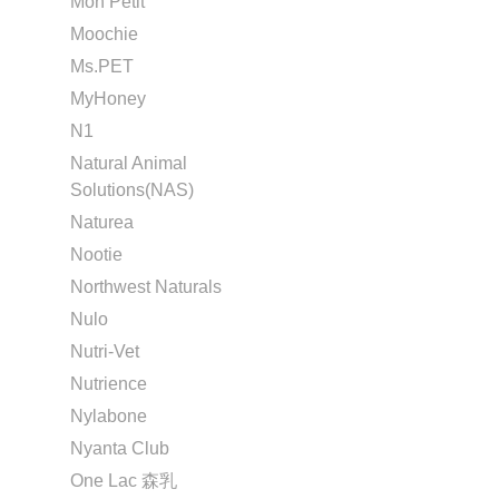
Mon Petit
Moochie
Ms.PET
MyHoney
N1
Natural Animal
Solutions(NAS)
Naturea
Nootie
Northwest Naturals
Nulo
Nutri-Vet
Nutrience
Nylabone
Nyanta Club
One Lac 森乳