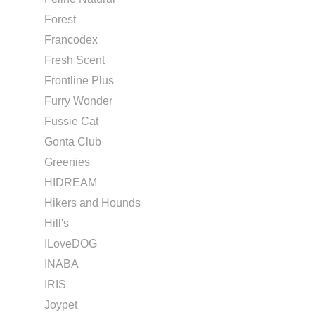
Forest
Francodex
Fresh Scent
Frontline Plus
Furry Wonder
Fussie Cat
Gonta Club
Greenies
HIDREAM
Hikers and Hounds
Hill's
ILoveDOG
INABA
IRIS
Joypet