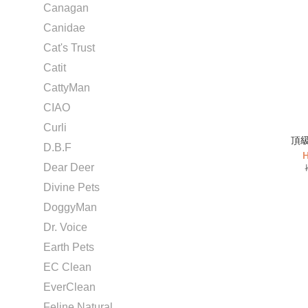
Canagan
Canidae
Cat's Trust
Catit
CattyMan
CIAO
Curli
頂級
D.B.F
H
Dear Deer
Divine Pets
DoggyMan
Dr. Voice
Earth Pets
EC Clean
EverClean
Feline Natural