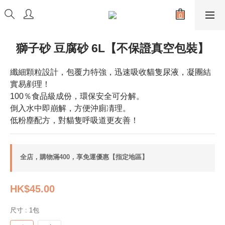
獅子砂 豆腐砂 6L【不保證真空包裝】
纖細顆粒設計，包覆力特強，迅速吸收貓隻尿液，凝團結
實易剷理！
100％食品級成份，環保安全可分解。
倒入水中即崩解，方便沖廁凊理。
低粉塵配方，對貓隻呼吸道更友善！
全店，購物滿400，享免運優惠【指定地區】
HK$45.00
尺寸
: 1包