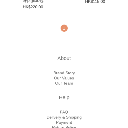
味)2gx30包
HK$115.00
HK$220.00
1
About
Brand Story
Our Values
Our Team
Help
FAQ
Delivery & Shipping
Payment
Return Policy