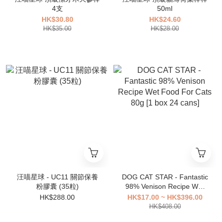
4支
50ml
HK$30.80
HK$24.60
HK$35.00
HK$28.00
汪喵星球 - UC11 關節保養
DOG CAT STAR - Fantastic
粉膠囊 (35粒)
98% Venison Recipe Wet
Food For Cats 80g [1 box
HK$288.00
HK$17.00 ~ HK$396.00
24 cans]
HK$408.00