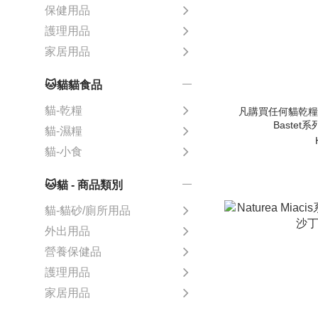
保健用品
護理用品
家居用品
🐱貓貓食品
貓-乾糧
凡購買任何貓乾糧 可
Bastet
貓-濕糧
貓-小食
🐱貓 - 商品類別
貓-貓砂/廁所用品
外出用品
營養保健品
護理用品
家居用品