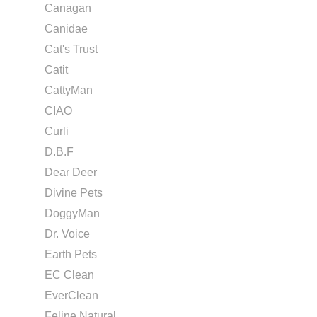
Canagan
Canidae
Cat's Trust
Catit
CattyMan
CIAO
Curli
D.B.F
Dear Deer
Divine Pets
DoggyMan
Dr. Voice
Earth Pets
EC Clean
EverClean
Feline Natural