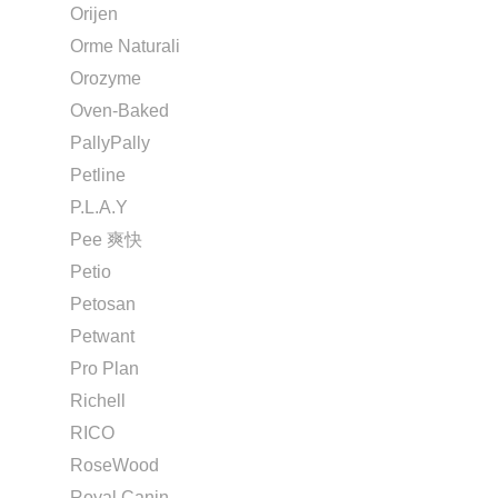
Orijen
Orme Naturali
Orozyme
Oven-Baked
PallyPally
Petline
P.L.A.Y
Pee 爽快
Petio
Petosan
Petwant
Pro Plan
Richell
RICO
RoseWood
Royal Canin