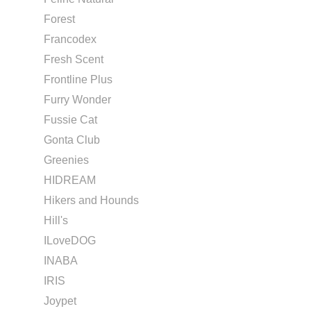
Forest
Francodex
Fresh Scent
Frontline Plus
Furry Wonder
Fussie Cat
Gonta Club
Greenies
HIDREAM
Hikers and Hounds
Hill's
ILoveDOG
INABA
IRIS
Joypet