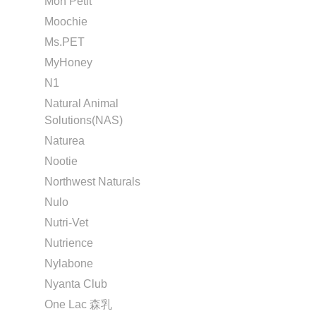
Mon Petit
Moochie
Ms.PET
MyHoney
N1
Natural Animal
Solutions(NAS)
Naturea
Nootie
Northwest Naturals
Nulo
Nutri-Vet
Nutrience
Nylabone
Nyanta Club
One Lac 森乳