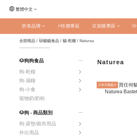
繁體中文
所有品牌
⚡特價專區
🛒加購專區

全部商品
/
🐱貓貓食品
/
貓-乾糧
/
Naturea
🐶狗狗食品
Naturea
狗-乾糧
狗-濕糧
🎉本月優惠🎉
狗-小食
寵物奶/奶粉
🐶狗 - 商品類別
狗-尿墊/廁所用品
外出用品