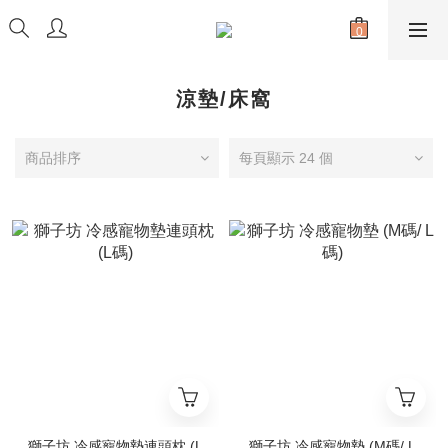
涼墊/床窩
商品排序
每頁顯示 24 個
獅子坊 冷感寵物墊連頭枕 (L
獅子坊 冷感寵物墊 (M碼/ L