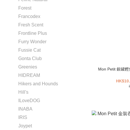
Forest
Francodex
Fresh Scent
Frontline Plus
Furry Wonder
Fussie Cat
Gonta Club
Greenies
Mon Petit 銀
HIDREAM
HK$10.
Hikers and Hounds
Hill's
ILoveDOG
INABA
IRIS
Joypet