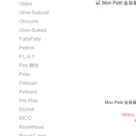
Orijen
Orme Naturali
Orozyme
Oven-Baked
PallyPally
Petline
P.L.A.Y
Pee 爽快
Petio
Petosan
Petwant
Pro Plan
Mon Petit 
Richell
HK$11.
RICO
RoseWood
Royal Canin