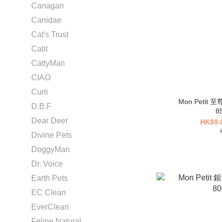
Canagan
Canidae
Cat's Trust
Catit
CattyMan
CIAO
Curli
Mon Peti
D.B.F
8
Dear Deer
HK$9.
Divine Pets
DoggyMan
Dr. Voice
Earth Pets
EC Clean
EverClean
Feline Natural