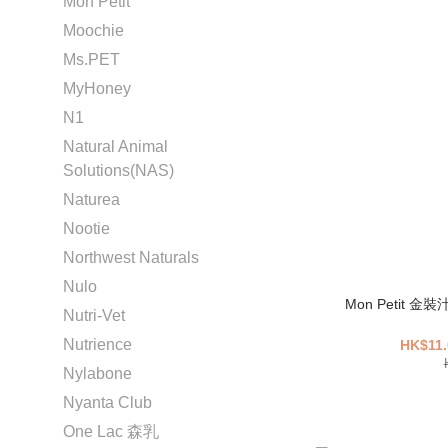
Mon Petit
Moochie
Ms.PET
MyHoney
N1
Natural Animal
Solutions(NAS)
Naturea
Nootie
Northwest Naturals
Nulo
Mon Petit 
Nutri-Vet
Nutrience
HK$11.
Nylabone
Nyanta Club
One Lac 森乳