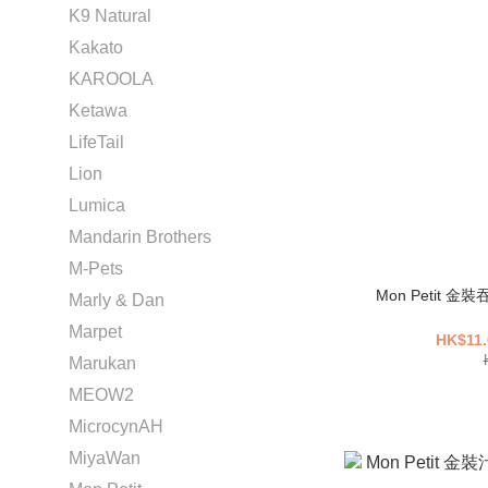
K9 Natural
Kakato
KAROOLA
Ketawa
LifeTail
Lion
Lumica
Mandarin Brothers
M-Pets
Mon Petit 
Marly & Dan
Marpet
HK$11.
Marukan
MEOW2
MicrocynAH
MiyaWan