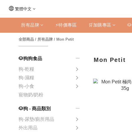
繁體中文
所有品牌
⚡特價專區
🛒加購專區

全部商品
/
所有品牌
/
Mon Petit
🐶狗狗食品
Mon Petit
狗-乾糧
狗-濕糧
狗-小食
寵物奶/奶粉
🐶狗 - 商品類別
狗-尿墊/廁所用品
外出用品