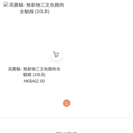
高竇貓- 無穀物三文魚雞肉全
貓糧 (10LB)
HK$462.00
1