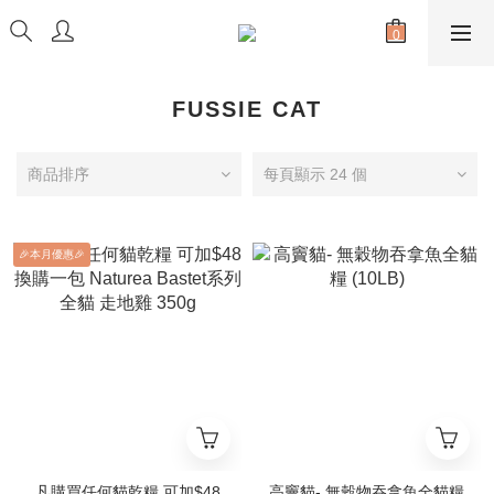
FUSSIE CAT
商品排序
每頁顯示 24 個
🎉本月優惠🎉
凡購買任何貓乾糧 可加$48
高竇貓- 無穀物吞拿魚全貓糧