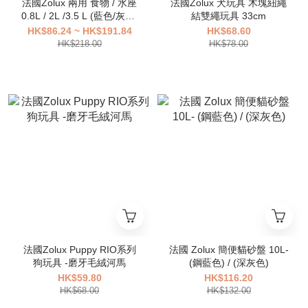
法國Zolux 兩用 食物 / 水座
法國Zolux 犬玩具 木塊紐繩
0.8L / 2L /3.5 L (藍色/灰色/
結雙繩玩具 33cm
綠色)
HK$86.24 ~ HK$191.84
HK$68.60
HK$218.00
HK$78.00
法國Zolux Puppy RIO系列
法國 Zolux 簡便貓砂盤 10L-
狗玩具 -磨牙毛絨河馬
(鋼藍色) / (深灰色)
HK$59.80
HK$116.20
HK$68.00
HK$132.00