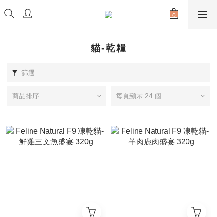
貓-乾糧
篩選
商品排序
每頁顯示 24 個