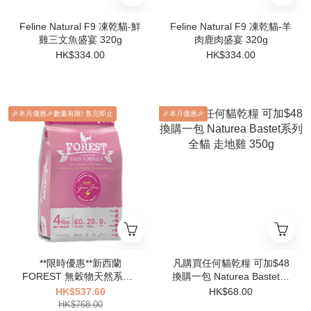
Feline Natural F9 凍乾貓-鮮
Feline Natural F9 凍乾貓-羊
雞三文魚盛宴 320g
肉鹿肉盛宴 320g
HK$334.00
HK$334.00
🎉本月優惠🎉數量有限! 售完即止
🎉本月優惠🎉
**限時優惠**新西蘭
凡購買任何貓乾糧 可加$48
FOREST 無穀物天然系列 -
換購一包 Naturea Bastet系
全貓鴨肉配方 15lbs (EXP
列 全貓 走地雞 350g
HK$537.60
HK$68.00
04/2027)
HK$768.00