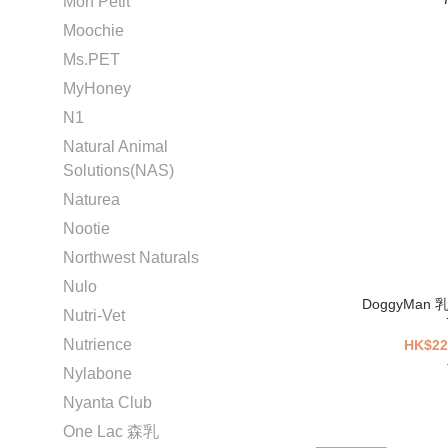
Mon Petit
Moochie
Ms.PET
MyHoney
N1
Natural Animal
Solutions(NAS)
Naturea
Nootie
Northwest Naturals
Nulo
DoggyMan 乳酸菌芝士雞牛三文治條
Nutri-Vet
Nutrience
HK$22
Nylabone
Nyanta Club
One Lac 森乳