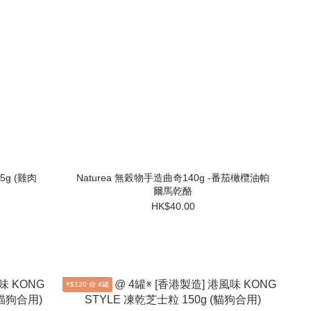
5g (雞肉
Naturea 無榖物手造曲奇140g -番茄橄欖油帕
爾馬乾酪
HK$40.00
※$120 @ 4罐