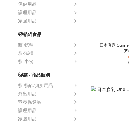
保健用品
護理用品
家居用品
🐱貓貓食品
貓-乾糧
日本直送 Sunri
(E
貓-濕糧
貓-小食
🐱貓 - 商品類別
貓-貓砂/廁所用品
外出用品
營養保健品
護理用品
家居用品