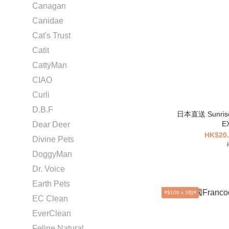
Canagan
Canidae
Cat's Trust
Catit
CattyMan
CIAO
Curli
D.B.F
日本直送 Sunri
E
Dear Deer
HK$20.
Divine Pets
DoggyMan
Dr. Voice
Earth Pets
※$100 x 3包※
EC Clean
EverClean
Feline Natural