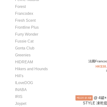
Forest
Francodex
Fresh Scent
Frontline Plus
Furry Wonder
Fussie Cat
Gonta Club
Greenies
法國Franco
HIDREAM
HK$38.
Hikers and Hounds
Hill's
ILoveDOG
INABA
IRIS
※$120 @ 4罐
Joypet