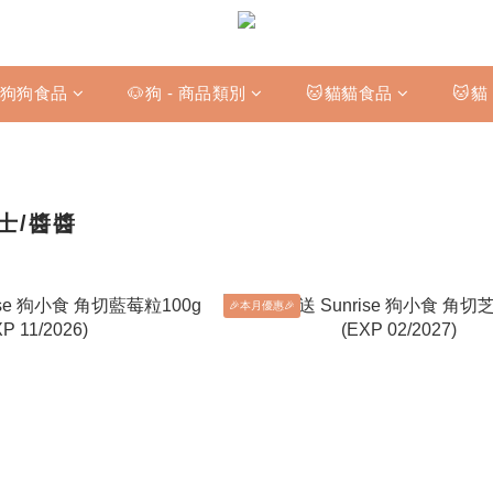
狗狗食品
🐶狗 - 商品類別
🐱貓貓食品
🐱貓
士/醬醬
🎉本月優惠🎉