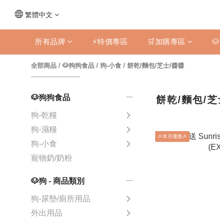
繁體中文
所有品牌
⚡特價專區
🛒加購專區

全部商品
/
🐶狗狗食品
/
狗-小食
/
餅乾/麵包/芝士/醬醬
🐶狗狗食品
餅乾/麵包/芝
狗-乾糧
狗-濕糧
🎉本月優惠🎉
狗-小食
寵物奶/奶粉
🐶狗 - 商品類別
狗-尿墊/廁所用品
外出用品