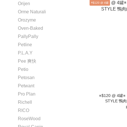
※$120 @ 4罐
Orijen
Orme Naturali
Orozyme
Oven-Baked
PallyPally
Petline
P.L.A.Y
Pee 爽快
Petio
Petosan
Petwant
Pro Plan
※$120 @ 4罐
STYLE 鴨肉
Richell
RICO
RoseWood
Royal Canin