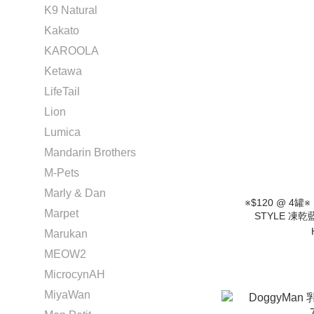
K9 Natural
Kakato
KAROOLA
Ketawa
LifeTail
Lion
Lumica
Mandarin Brothers
M-Pets
Marly & Dan
※$120 @ 4罐
Marpet
STYLE 凍乾
Marukan
MEOW2
MicrocynAH
MiyaWan